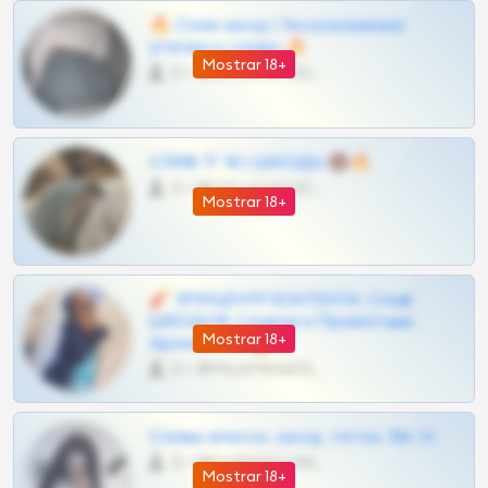
🔥 Слив шкод | Эксклюзивные
утечки и сливы 🔥
Mostrar 18+
0 •
@OPLATAPODPSK1BOT
СЛИВ ТГ 18 | ШКОДЫ 🔞🔥
0 •
@OPLATAPODPSK1BOT
Mostrar 18+
🧨 ЭПИЦЕНТР КОНТЕНТА: Слив
ШКОДОВ Сливов и Приватных
Mostrar 18+
Архивов ТГ 🔞💎
0 •
@MILKPRIVATES39BOT
Сливы вписок, шкод, теток, 18+ тг
0 •
@DARK15FLOWSBOT
Mostrar 18+