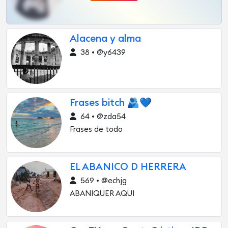
Alacena y alma
38 • @y6439
Frases bitch 🫂💙
64 • @zda54
Frases de todo
EL ABANICO D HERRERA
569 • @echjg
ABANIQUER AQUI