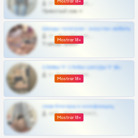
Mostrar 18+
57 •
@SZu3ll3sCatt_bot
Приватный слив тг
Шкоды телеграм - искуство любить
27 •
@SZu3ll3sCatt_bot
Mostrar 18+
Тг шкоды приват
СЛИВЫ ТГ СЛИВЫ ШКОДЫ ТГ 18+
0 •
@VIPARHIVS55BOT
Mostrar 18+
слив блогерш и онлифанщиц
4675 •
@MILKPRIVATES39BOT
Mostrar 18+