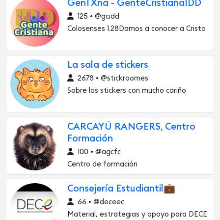
GenTXna - GenteCristianaIDD
125 • @gcidd
Colosenses 1.28Damos a conocer a Cristo
La sala de stickers
2678 • @stickroomes
Sobre los stickers con mucho cariño
CARCAYÚ RANGERS, Centro
Formación
100 • @agcfc
Centro de formación
Consejería Estudiantil💼
66 • @deceec
Material, estrategias y apoyo para DECE