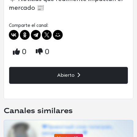
mercado 📰
Comparte el canal:
0
0
Abierto
Canales similares
❤Приватный слив телеграм,
шкодных шкур тг❤